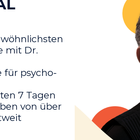
AL
ewöhnlichsten
 mit Dr.
 für psycho-
ten 7 Tagen
Leben von über
tweit