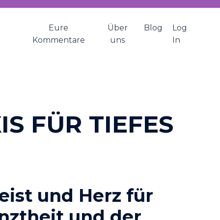
Eure
Über
Blog
Log
Kommentare
uns
In
S FÜR TIEFES
eist und Herz für
nztheit und der