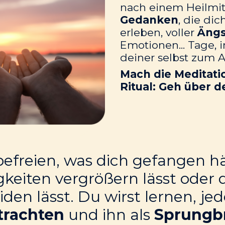
nach einem Heilmitt
Gedanken
, die di
erleben, voller
Ängs
Emotionen... Tage, 
deiner selbst zum 
Mach die Meditati
Ritual: Geh über 
efreien, was dich gefangen hä
gkeiten vergrößern lässt oder
en lässt. Du wirst lernen, j
trachten
und ihn als
Sprungbr