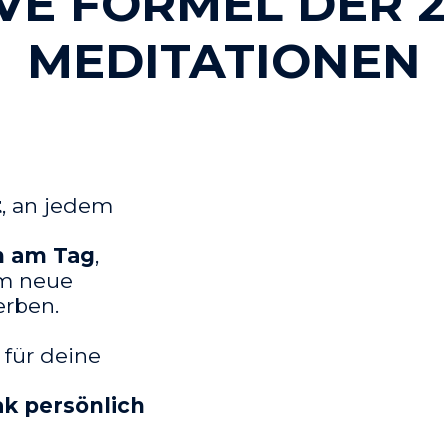
VE FORMEL DER 2
MEDITATIONEN
t
, an jedem
n am Tag
,
um neue
rben.
für deine
ak persönlich