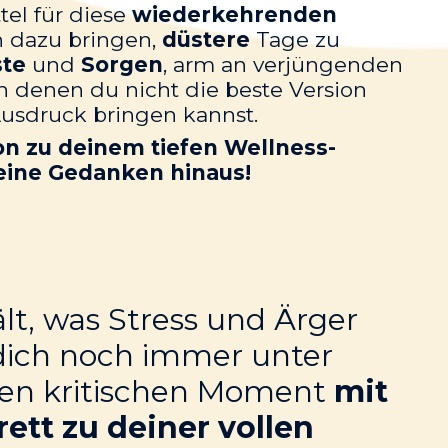
el für diese
wiederkehrenden
ch dazu bringen,
düstere
Tage zu
te
und
Sorgen
, arm an verjüngenden
in denen du nicht die beste Version
Ausdruck bringen kannst.
on zu deinem tiefen Wellness-
deine Gedanken hinaus!
lt, was Stress und Ärger
 dich noch immer unter
eden kritischen Moment
mit
ett zu deiner vollen