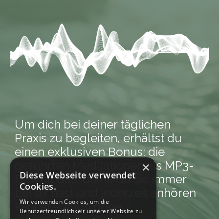
Um dich bei deiner täglichen
Praxis zu begleiten, erhältst du
einen exklusiven Bonus: die
geführten Meditationen als MP3-
×
Diese Webseite verwendet
Downloads, damit du sie immer
Cookies.
bei dir hast und jederzeit anhören
Wir verwenden Cookies, um die
kannst – auch ohne
Benutzerfreundlichkeit unserer Website zu