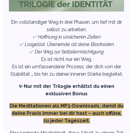
Ein vollständiger Weg in drei Phasen, um tief mit dir
selbst zu arbeiten:
✅ Hoffnung in unsicheren Zeiten
✅ Losgelöst. Überwinde all deine Blockaden
✅
Der Weg zur Selbstermächtigung
Es ist nicht nur ein Weg.
Es ist ein umfassenderer Prozess, der dich von der
Stabilität … bis hin zu deiner inneren Stärke begleitet.
✨ Nur mit der Trilogie erhältst du einen
exklusiven Bonus
Die Meditationen als MP3-Downloads, damit du
deine Praxis immer bei dir hast – auch offline,
zu jeder Tageszeit.
Eine konkrete Möglichkeit, diese Arbeit zu einem Teil