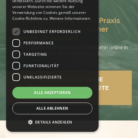
Internetverbindung.
verbessern. Durch die weitere Nutzung
unserer Webseite stimmen Sie der
Verwendung von Cookies gemäß unserer
Cookie-Richtlinie zu.
Weitere Informationen
Ein einfacher Weg, diese Praxis
jeden Tag wirklich zu deiner
UNBEDINGT ERFORDERLICH
eigenen zu machen.
PERFORMANCE
[Die Einführung von Deepak bleibt weiterhin online in
deinem persönlichen Bereich verfügbar.]
TARGETING
FUNKTIONALITÄT
UNKLASSIFIZIERTE
JA, ICH MÖCHTE MEINE
PERSÖNLICHEN ANGEBOTE
ALLE AKZEPTIEREN
ENTDECKEN
ALLE ABLEHNEN
DETAILS ANZEIGEN